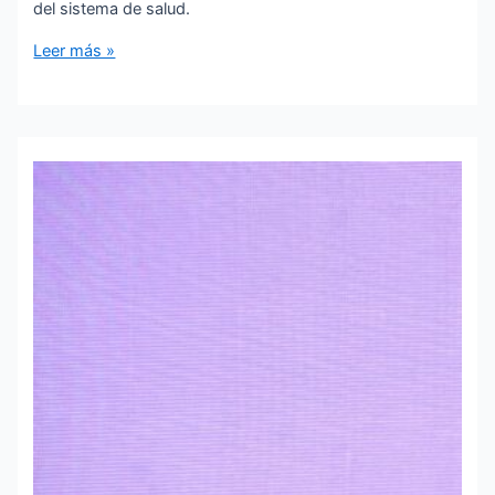
del sistema de salud.
Trastornos
Leer más »
del
Espectro
Autista