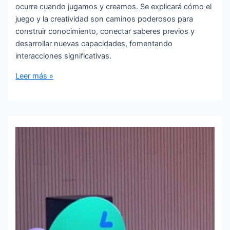
ocurre cuando jugamos y creamos. Se explicará cómo el
juego y la creatividad son caminos poderosos para
construir conocimiento, conectar saberes previos y
desarrollar nuevas capacidades, fomentando
interacciones significativas.
El
Leer más »
arte
y
el
juego
como
centro
de
la
práctica
pedagógica