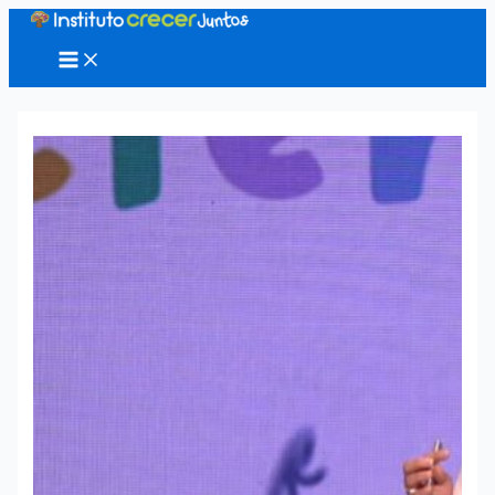
Ir
al
Main
Menu
contenido