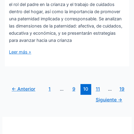
el rol del padre en la crianza y el trabajo de cuidados
dentro del hogar, así como la importancia de promover
una paternidad implicada y corresponsable. Se analizan
las dimensiones de la paternidad: afectiva, de cuidados,
educativa y económica, y se presentarán estrategias
para avanzar hacia una crianza
Paternidad
Leer más »
Activa
y
corresponsabilidad
en
Paginación
el
←
Anterior
1
…
9
10
11
…
19
de
trabajo
Siguiente
→
entradas
de
cuidado