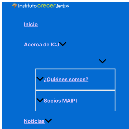
Ir
al
contenido
Inicio
Acerca de ICJ
Alternar
menú
¿Quiénes somos?
Socios MAIPI
Noticias