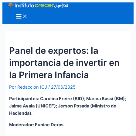
Ir
al
Main
Menu
contenido
Panel de expertos: la
importancia de invertir en
la Primera Infancia
Por
Redacción ICJ
/
27/06/2025
Participantes: Carolina Freire (BID); Marina Bassi (BM);
Jaime Ayala (UNICEF); Jerson Posada (Ministro de
Hacienda).
Moderador: Eunice Deras
.