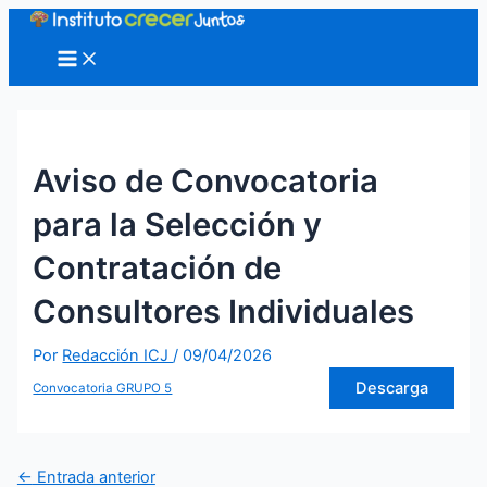
Ir
al
Main
Menu
contenido
Aviso de Convocatoria
para la Selección y
Contratación de
Consultores Individuales
Por
Redacción ICJ
/
09/04/2026
Descarga
Convocatoria GRUPO 5
Navegación
←
Entrada anterior