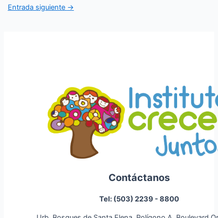
de
Entrada siguiente
→
entradas
Contáctanos
Tel: (503) 2239 - 8800
Urb. Bosques de Santa Elena, Polígono A, Boulevard O