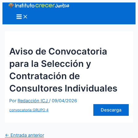
Ir
al
Main
Menu
contenido
Aviso de Convocatoria
para la Selección y
Contratación de
Consultores Individuales
Por
Redacción ICJ
/
09/04/2026
Descarga
convocatoria GRUPO 4
Navegación
←
Entrada anterior