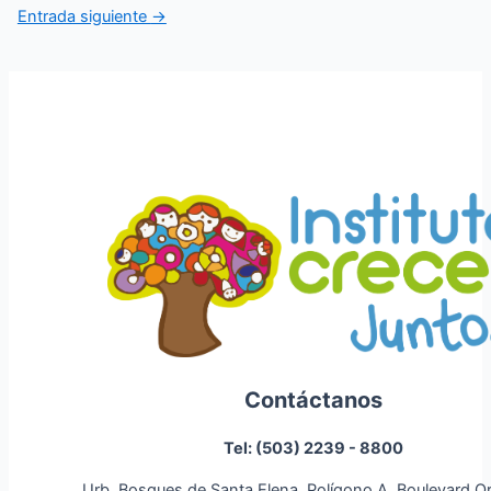
de
Entrada siguiente
→
entradas
Contáctanos
Tel: (503) 2239 - 8800
Urb. Bosques de Santa Elena, Polígono A, Boulevard O