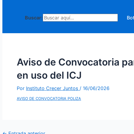
Buscar:
Bo
Aviso de Convocatoria par
en uso del ICJ
Por
Instituto Crecer Juntos
/
16/06/2026
AVISO DE CONVOCATORIA POLIZA
Navegación
←
Entrada anterior