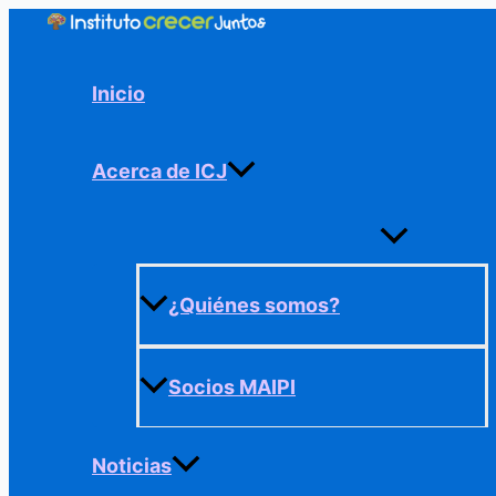
Ir
al
contenido
Inicio
Acerca de ICJ
Alternar
menú
¿Quiénes somos?
Socios MAIPI
Noticias