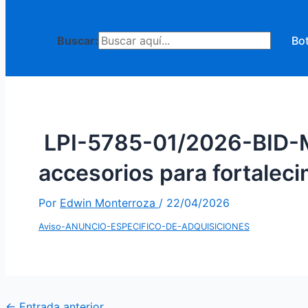
Buscar:
Bo
LPI-5785-01/2026-BID-M
accesorios para fortaleci
Por
Edwin Monterroza
/
22/04/2026
Aviso-ANUNCIO-ESPECIFICO-DE-ADQUISICIONES
Navegación
←
Entrada anterior