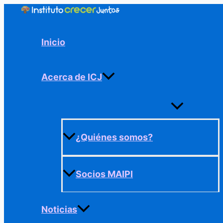
Ir
al
contenido
Inicio
Acerca de ICJ
Alternar
menú
¿Quiénes somos?
Socios MAIPI
Noticias