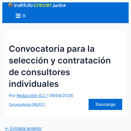
Ir
al
Main
Menu
contenido
Convocatoria para la
selección y contratación
de consultores
individuales
Por
Redacción ICJ
/
09/04/2026
Descarga
Convocatoria GRUPO 1
Navegación
←
Entrada anterior