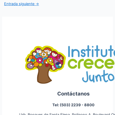
de
Entrada siguiente
→
entradas
Contáctanos
Tel: (503) 2239 - 8800
Urb. Bosques de Santa Elena, Polígono A, Boulevard O