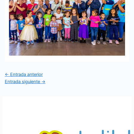
Navegación
←
Entrada anterior
de
Entrada siguiente
→
entradas