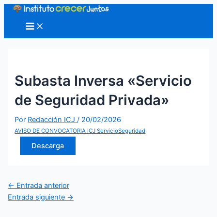
Ir
al
Main
Menu
contenido
Subasta Inversa «Servicio
de Seguridad Privada»
Por
Redacción ICJ
/
20/02/2026
AVISO DE CONVOCATORIA ICJ ServicioSeguridad
Descarga
Navegación
←
Entrada anterior
de
Entrada siguiente
→
entradas