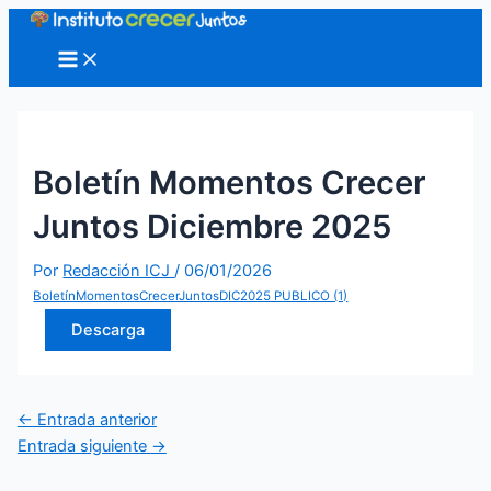
Ir
al
Main
Menu
contenido
Boletín Momentos Crecer
Juntos Diciembre 2025
Por
Redacción ICJ
/
06/01/2026
BoletínMomentosCrecerJuntosDIC2025 PUBLICO (1)
Descarga
Navegación
←
Entrada anterior
de
Entrada siguiente
→
entradas