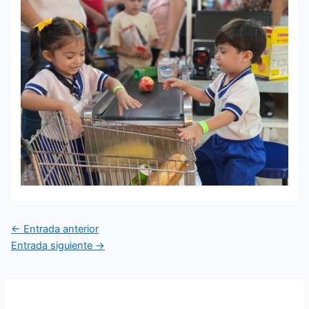
Navegación
←
Entrada anterior
de
Entrada siguiente
→
entradas