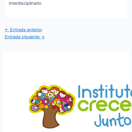
interdisciplinario.
Navegación
←
Entrada anterior
de
Entrada siguiente
→
entradas