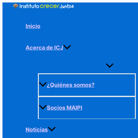
Ir
al
contenido
Inicio
Acerca de ICJ
Alternar
menú
¿Quiénes somos?
Socios MAIPI
Noticias