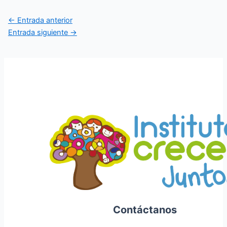
Navegación
←
Entrada anterior
de
Entrada siguiente
→
entradas
Contáctanos