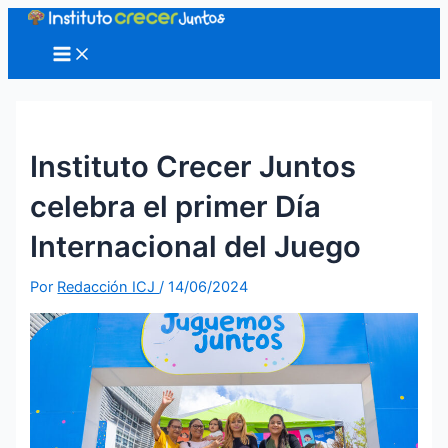
Ir
al
Main
Menu
contenido
Instituto Crecer Juntos
celebra el primer Día
Internacional del Juego
Por
Redacción ICJ
/
14/06/2024