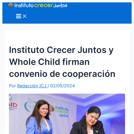
Ir
al
Main
Menu
contenido
Instituto Crecer Juntos y
Whole Child firman
convenio de cooperación
Por
Redacción ICJ
/
02/05/2024