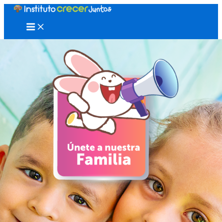
Ir
al
Main
Menu
contenido